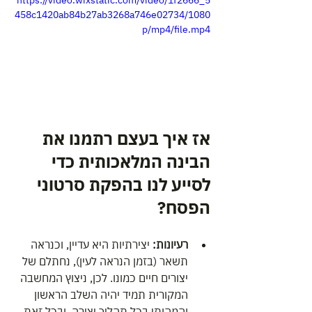
https://video.wixstatic.com/video/1f2666_5
458c1420ab84b27ab3268a746e02734/1080
p/mp4/file.mp4
אז איך בעצם רתמנו את 
הבינה המלאכותית כדי 
לסייע לנו בהפקת סרטוני 
הפסח?
רעיונות:
 יצירתיות היא עדיין, וכנראה 
תשאר (בזמן הנראה לעין), נחתלם של 
יצורים חיים כמונו. לכן, ניצוץ המחשבה 
המקורית תמיד יהיה השלב הראשון 
והמהותי בכל תהליך יצירה. ובכל זאת, 