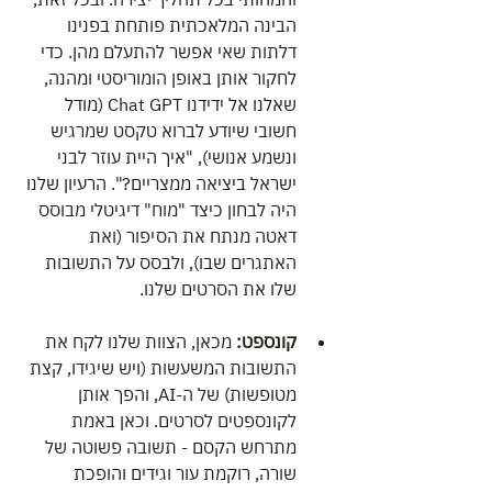
הבינה המלאכתית פותחת בפנינו 
דלתות שאי אפשר להתעלם מהן. כדי 
לחקור אותן באופן הומוריסטי ומהנה, 
שאלנו אל ידידנו Chat GPT (מודל 
חשובי שיודע לברוא טקסט שמרגיש 
ונשמע אנושי), "איך היית עוזר לבני 
ישראל ביציאה ממצריים?". הרעיון שלנו 
היה לבחון כיצד "מוח" דיגיטלי מבוסס 
דאטה מנתח את הסיפור (ואת 
האתגרים שבו), ולבסס על התשובות 
שלו את הסרטים שלנו. 
קונספט:
 מכאן, הצוות שלנו לקח את 
התשובות המשעשות (ויש שיגידו, קצת 
מטופשות) של ה-AI, והפך אותן 
לקונספטים לסרטים. וכאן באמת 
מתרחש הקסם - תשובה פשוטה של 
שורה, רוקמת עור וגידים והופכת 