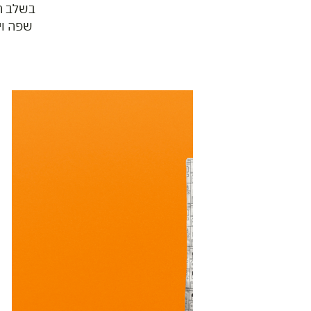
בשלב הא
שפה וי