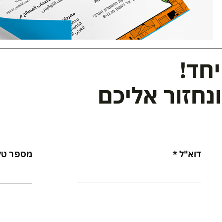
חד!
נחזור אליכם
דוא"ל
מספר טל