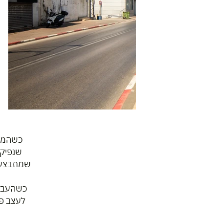
כשהמיש
שנפיק 
שמתבצעות
כשהעבוד
לעצב פר