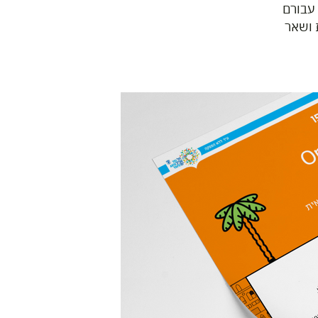
 עבורם
 ושאר