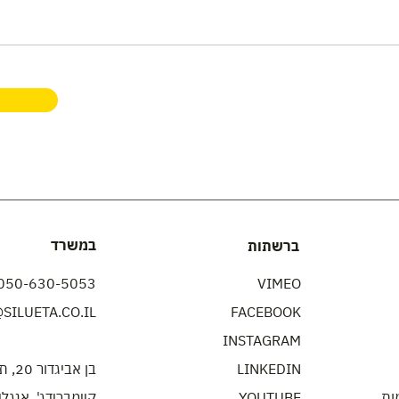
במשרד
ברשתות
050-630-5053
VIMEO
SILUETA.CO.IL
FACEBOOK
INSTAGRAM
LINKEDIN
בן אביגדור 20, תל אביב
ות
YOUTUBE
​קיימברידג', אנגלי